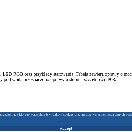
praw LED RGB oraz przykłady sterowania. Tabela zawiera oprawy o mo
cy pod wodą przeznaczono oprawy o stopniu szczelności IP68.
urządzeniu, z którego korzystam tzw. plików cookies oraz na przetwarzanie moich danych oso
Accept