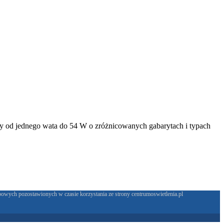
cy od jednego wata do 54 W o zróżnicowanych gabarytach i typach
bowych pozostawionych w czasie korzystania ze strony centrumoswietlenia.pl