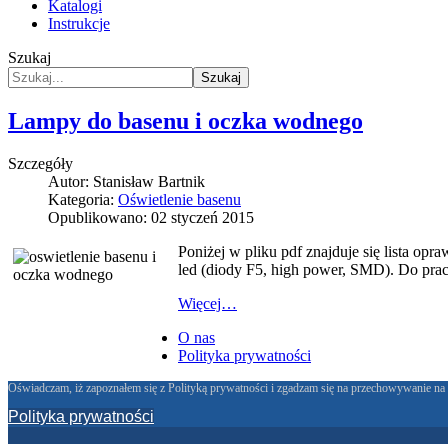
Katalogi
Instrukcje
Szukaj
Szukaj
Lampy do basenu i oczka wodnego
Szczegóły
Autor:
Stanisław Bartnik
Kategoria:
Oświetlenie basenu
Opublikowano: 02 styczeń 2015
Poniżej w pliku pdf znajduje się lista o
led (diody F5, high power, SMD). Do pra
Więcej…
O nas
Polityka prywatności
Oświadczam, iż zapoznałem się z Polityką prywatności i zgadzam się na przechowywanie na 
Polityka prywatności