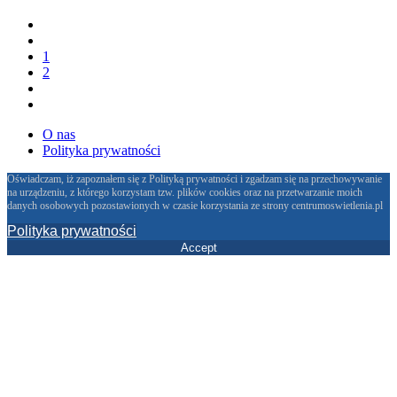
1
2
O nas
Polityka prywatności
Oświadczam, iż zapoznałem się z Polityką prywatności i zgadzam się na przechowywanie
na urządzeniu, z którego korzystam tzw. plików cookies oraz na przetwarzanie moich
danych osobowych pozostawionych w czasie korzystania ze strony centrumoswietlenia.pl
Polityka prywatności
Accept