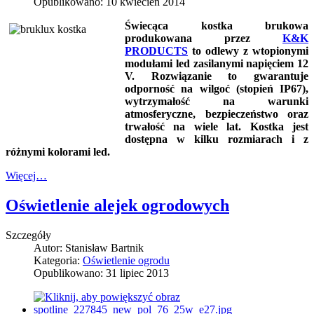
Opublikowano: 10 kwiecień 2014
Świecąca kostka brukowa
produkowana przez
K&K
PRODUCTS
to odlewy z wtopionymi
modułami led zasilanymi napięciem 12
V. Rozwiązanie to gwarantuje
odporność na wilgoć (stopień IP67),
wytrzymałość na warunki
atmosferyczne, bezpieczeństwo oraz
trwałość na wiele lat. Kostka jest
dostępna w kilku rozmiarach i z
różnymi kolorami led.
Więcej…
Oświetlenie alejek ogrodowych
Szczegóły
Autor:
Stanisław Bartnik
Kategoria:
Oświetlenie ogrodu
Opublikowano: 31 lipiec 2013