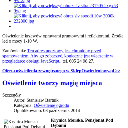
Oświetlenie krzewów oprawami gruntowymi i reflektorami. Źródła
led o mocy 1-10 W.
Zamówienia:
Ten adres pocztowy jest chroniony przed
spamowaniem. Aby go zobaczyć, konieczne jest włączenie w
przeglądarce obsługi JavaScript.
,
tel. 605 24 98 27.
Oferta oświetlenia zewnętrznego w SklepOswietleniowy.pl >>
Oświetlenie tworzy magię miejsca
Szczegóły
Autor:
Stanisław Bartnik
Kategoria:
Oświetlenie ogrodu
Opublikowano: 08 październik 2014
Krynica Morska. Pensjonat Pod
Dębami